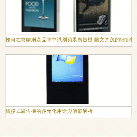
如何在慧聰網產品庫中識別蘋果廣告機 圖文并茂的細節指
觸摸式廣告機的多元化用途與價值解析