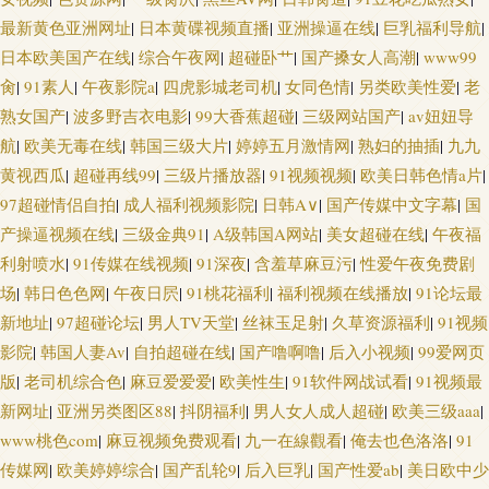
最新黄色亚洲网址
|
日本黄碟视频直播
|
亚洲操逼在线
|
巨乳福利导航
|
日本欧美国产在线
|
综合午夜网
|
超碰卧艹
|
国产搡女人高潮
|
www99
肏
|
91素人
|
午夜影院a
|
四虎影城老司机
|
女同色情
|
另类欧美性爱
|
老
熟女国产
|
波多野吉衣电影
|
99大香蕉超碰
|
三级网站国产
|
av妞妞导
航
|
欧美无毒在线
|
韩国三级大片
|
婷婷五月激情网
|
熟妇的抽插
|
九九
黄视西瓜
|
超碰再线99
|
三级片播放器
|
91视频视频
|
欧美日韩色情a片
|
97超碰情侣自拍
|
成人福利视频影院
|
日韩A∨
|
国产传媒中文字幕
|
国
产操逼视频在线
|
三级金典91
|
A级韩国A网站
|
美女超碰在线
|
午夜福
利射喷水
|
91传媒在线视频
|
91深夜
|
含羞草麻豆污
|
性爱午夜免费剧
场
|
韩日色色网
|
午夜日屄
|
91桃花福利
|
福利视频在线播放
|
91论坛最
新地址
|
97超碰论坛
|
男人TV天堂
|
丝袜玉足射
|
久草资源福利
|
91视频
影院
|
韩国人妻Av
|
自拍超碰在线
|
国产噜啊噜
|
后入小视频
|
99爱网页
版
|
老司机综合色
|
麻豆爱爱爱
|
欧美性生
|
91软件网战试看
|
91视频最
新网址
|
亚洲另类图区88
|
抖阴福利
|
男人女人成人超碰
|
欧美三级aaa
|
www桃色com
|
麻豆视频免费观看
|
九一在線觀看
|
俺去也色洛洛
|
91
传媒网
|
欧美婷婷综合
|
国产乱轮9
|
后入巨乳
|
国产性爱ab
|
美日欧中少