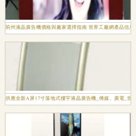
荊州液晶廣告機價格與廠家選擇指南 世界工廠網產品信息
供應全新A屏17寸落地式樓宇液晶廣告機_傳媒、廣電_世