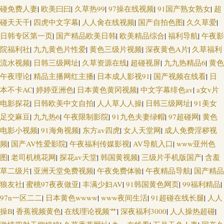
碰免费人妻
|
欧美曰曰
|
久草热99
|
97操在线视频
|
91国产熟女熟女
|
超
线二线 欧美日韩vv 男女互操高清无码 亚洲精品二区三 久草超碰在线 在线h
碰天天干
|
四虎中文字幕
|
人人肏在线视频
|
国产自拍色图
|
久久草爱
|
片 狼人伊人色 av第三页 成人含羞草视频 韩国无码成人 97视频中文字幕 天天
日韩专区第一页
|
国产精品欧美日韩
|
欧美精品综合
|
福利导航
|
午夜影
院福利社
|
九九黄色片性爱
|
黄色三级片视频
|
深夜黄色A片
|
久草福利
干精品一区 国产精品第二页 日本超碰97 午夜久草 黄色亚洲日夜在线 欧日韩
流水视频
|
日韩三级网址
|
久草资源在线
|
超碰视屏
|
九九热精品6
|
黄色
午夜理论
|
精品主播网红主播
|
日本成人影视91
|
国产视频在线看
|
日
123区 欧美另类拳交 91性爱电影 www色色网址 男人的天堂网页 男人色网 中
本不卡AC
|
婷婷亚洲色
|
日本黄色黄冈视频
|
中文字幕绯色av
|
a女v片
电影探花
|
日韩欧美中文自拍
|
人人草人人操
|
日韩三级网址
|
91美女
文字幕日产av 国产日韩久久 亚洲无码矿区 avtt传媒 91传媒影视 超碰人人爱人
足交麻豆
|
九九热6
|
午夜限制影院
|
91九色夫妻绿帽
|
97超碰网
|
黄色
电影小视频
|
91海角视频
|
东方av四虎
|
女人天堂网
|
成人免费淫秽视
人艹 九一巨炮 午夜免费福利影院 五月丁香福利影院 国产超碰99 au黄色av网
频
|
国产AV性爱影院
|
午夜福利传媒影视
|
AV导航入口
|
www亚州色
图
|
老司机桃花网
|
探花av天堂
|
韩国黄视频
|
三级片手机版国产
|
含羞
站 四虎影院无码 影音先锋三级资源 肏屄一区二区三 东京热色图片网 午夜男
草二级片
|
亚洲天堂免费视频
|
午夜免费体验
|
午夜精品导航
|
国产精品
狼友社
|
蜜桃97夜夜做亚
|
丰满少妇AV
|
91韩国黄色网页
|
99福利精品
|
人天堂影院 国产操逼视屏 91国产首业 午夜欧美性爱 国产性福AⅤ 成人不卡
97n一区二二
|
日本黄色wwww
|
www夜间生活
|
91超碰在线长腿
|
人人
一区在线 色图色B 老湿机福利影院 岛国午夜av 97爱黄色 91抖阴快播在线 97
操B
|
香蕉视频黄色
|
在线理论视频艹
|
深夜福利3000
|
人人操热超碰
|