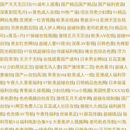
国产天天无日日
|
91成年人观看
|
国产精品国产精品
|
国产福利资源
|
深夜影院毛片
|
av黄色成人在线
|
99热艹逼
|
综合另类少妇图
|
91精品
网站免费
|
亚洲第一红杏视频
|
欧美在线操
|
青娱乐91
|
亚洲天堂在线
超吹
|
另类色图后院
|
成人伊人网站
|
超碰快爱
|
老司机黄色片
|
精品玖
玖
|
a黄瓜v片
|
97操碰在线视频
|
激情五月天宗合
|
欧美AⅤ在线
|
超碰99
自拍
|
美女红杏网站
|
超碰人妻91喷水
|
深夜AV影视
|
日韩色黄
|
先锋影
院光棍影院
|
97在线超碰综合
|
传媒福利电影
|
俺去也综合色图
|
浮力
影院草草
|
天天干无码
|
在线观看国产成年
|
日本男女网站
|
豆花直播
91
|
少妇黑丝足交
|
超碰无马人妻
|
国产激情第二页
|
色色看片
|
超碰人
妻偷拍
|
国产av自拍高清
|
草美女bb
|
欧美成人一线
|
亚洲成人福利导
航
|
午夜久久香蕉福利
|
97欧美超碰在线
|
日韩精品色色网
|
日本操逼
福利在线
|
青青操久操视频
|
少妇伦精
|
91n小视频
|
美国性爱XXXX
|
欧
美色图色
|
色色视频自拍首页
|
激情五月天成年网
|
超碰在线制服
|
国厂
自拍
|
91网页免费入口
|
豆花成人社区在线
|
狠狠久久精品
|
福利姬导
航
|
色先锋AV导航
|
午夜性福利
|
丝袜美足
|
91探花传媒
|
超碰级品
|
福
利导航91
|
福利电影合集91
|
大香蕉伊人视频网
|
老司机色导航
|
91熟
女视频
|
色资源网
|
一级肏屄
|
黑丝AV网
|
日韩肏道
|
91豆花吃瓜熟女
|