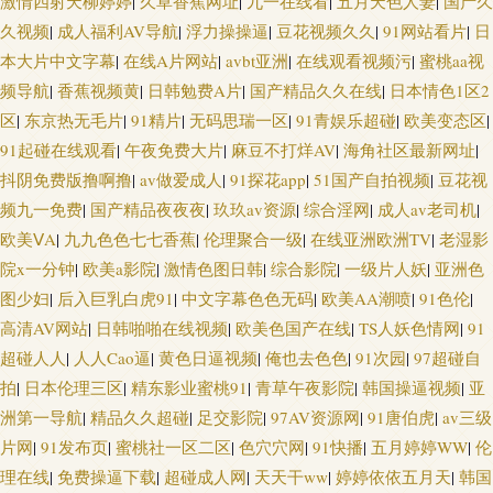
激情四射天柳婷婷
|
久草香蕉网址
|
九一在线看
|
五月天色人妻
|
国产久
婷婷四色播 黄网站免费观看 丁香91大香蕉 成人国产精品 欧美中字中文字幕
久视频
|
成人福利AV导航
|
浮力操操逼
|
豆花视频久久
|
91网站看片
|
日
本大片中文字幕
|
在线A片网站
|
avbt亚洲
|
在线观看视频污
|
蜜桃aa视
久久国产精品久久 亚洲阿v福利导航 伊人狠狠干 人妖三级片 国产三级视频
频导航
|
香蕉视频黄
|
日韩勉费A片
|
国产精品久久在线
|
日本情色1区2
区
|
东京热无毛片
|
91精片
|
无码思瑞一区
|
91青娱乐超碰
|
欧美变态区
|
91精品丝袜高跟 第一福利色导 国产区一页精品区 97精品短视频 91探花视频
91起碰在线观看
|
午夜免费大片
|
麻豆不打烊AV
|
海角社区最新网址
|
抖阴免费版撸啊撸
|
av做爱成人
|
91探花app
|
51国产自拍视频
|
豆花视
成人猛猛av 黄色电影导航 波多野衣五级片 欧美日韩在线旡码 性生活A级视
频九一免费
|
国产精品夜夜夜
|
玖玖av资源
|
综合淫网
|
成人av老司机
|
欧美ⅤA
|
九九色色七七香蕉
|
伦理聚合一级
|
在线亚洲欧洲TV
|
老湿影
频 亚洲乡村午夜剧场 久久韩国视频 97最新色情网 成人另类天堂 成人蝌蚪 99
院x一分钟
|
欧美a影院
|
激情色图日韩
|
综合影院
|
一级片人妖
|
亚洲色
图少妇
|
后入巨乳白虎91
|
中文字幕色色无码
|
欧美AA潮喷
|
91色伦
|
热艹逼 午夜福利影院在线 91免费在线视频 黄色一区久久 深夜老司机网站 九
高清AV网站
|
日韩啪啪在线视频
|
欧美色国产在线
|
TS人妖色情网
|
91
九热精品66 海角社区最新网址 人妖另类区 另类影院 内射白丝JK 黄色香蕉
超碰人人
|
人人Cao逼
|
黄色日逼视频
|
俺也去色色
|
91次园
|
97超碰自
拍
|
日本伦理三区
|
精东影业蜜桃91
|
青草午夜影院
|
韩国操逼视频
|
亚
91视频新地址 91黄色网 青娱乐91论坛 日韩无码影视城 久草热大香蕉 国产超
洲第一导航
|
精品久久超碰
|
足交影院
|
97AV资源网
|
91唐伯虎
|
av三级
片网
|
91发布页
|
蜜桃社一区二区
|
色穴穴网
|
91快播
|
五月婷婷WW
|
伦
91 av一区二区 AV东方无码 91人兽 韩国三级大片 91人人妻人人操 91伊人橘
理在线
|
免费操逼下载
|
超碰成人网
|
天天干ww
|
婷婷依依五月天
|
韩国