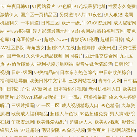
卡
|
午夜日韩91
|
91网站看片
|
97色骚
|
91论坛最新地址
|
性爱永久免费
|
激情伊人
|
国产区一页精品区
|
另类激情A片
|
91夜色
|
伊人狠狠
|
老司
机福利院
|
一本到道
|
日韩三区
|
欧洲一级片
|
97AV资源网
|
成人秘密网
站
|
www超碰碰
|
浮力影院最新地址
|
91红杏网站
|
微拍福利五区
|
黄色
仓库18
|
麻豆传媒xxx
|
超碰97www
|
青娱乐91伦理
|
超碰日日操
|
成人
AV社区影院
|
海角熟女
|
超碰97人在线
|
超碰婷婷
|
欧美曰逼
|
另类性爱
av
|
国产色A
|
久久伊人精品视频
|
男同看片
|
亚洲性交综合网
|
九九爱
热
|
97偷偷碰狼人
|
福利视频导航网站
|
影音先锋色情影院
|
日韩伦理
视频
|
日韩3级网
|
99热精品66
|
日本东京热色综合
|
中日韩欧美棕合
|
福利网址导航
|
欧美日韩中文字幕
|
三级网站在线
|
青青伊人网
|
日韩福
利
|
日韩乱子伦
|
AV新网址
|
日本蜜桃91视频
|
老司机福利入口
|
欧美日
韩簧片
|
老湿AV
|
精品3d动漫一区
|
丰满av
|
狠狠撸最新
|
俺来也去婷婷
听听
|
三级片操逼
|
91一区二区
|
成人视频精彩入口
|
99色精品
|
久草资
源吧
|
欧美成人福利精品
|
超碰人草色欲
|
99热超碰免费
|
男人搞b影院
在线
|
午夜资源网
|
欧美性爱A级片
|
超碰av人人
|
欧美A∨视频
|
影音先
锋男人站
|
97超超碰
|
宅男影院
|
99肏屄视频
|
黄色爽片
|
抖阴网站蜜桃
|