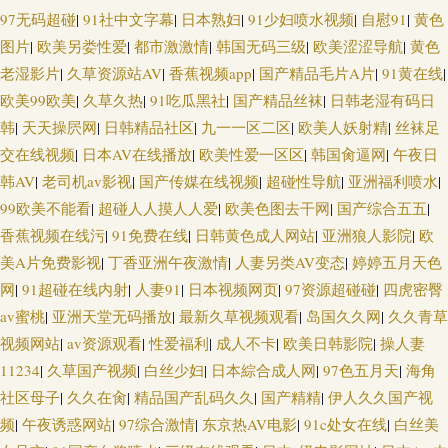
97无码超碰
|
91社中文字幕
|
日本熟妇
|
91少妇喷水视频
|
自慰91
|
黄色
图片
|
欧美另娄性爱
|
都市激激情
|
韩国无码三级
|
欧美涩涩导航
|
黄色
老湿影片
|
久草资源站AV
|
香蕉视频app
|
国产精品毛片A片
|
91黄在线
|
欧美99欧美
|
久草久热
|
91吃瓜黑社
|
国产精品丝袜
|
日韩老湿有码日
韩
|
天天操屄网
|
日韩精品社区
|
九一一区二区
|
欧美人妖射精
|
丝袜足
交在线视频
|
日本AV在线播放
|
欧美性爱一区区
|
韩国肏逼网
|
午夜日
韩AV
|
老司机av影视
|
国产传媒在线视频
|
超碰性导航
|
亚洲福利喷水
|
99欧美不能看
|
超碰人人摸人人爱
|
欧美色图去干网
|
国产综合五五
|
香蕉视频在线污
|
91免费在线
|
日韩黄色成人网站
|
亚洲狼人影院
|
欧
美A片免费影视
|
丁香亚洲午夜激情
|
人妻另类AV变态
|
婷婷五月天色
网
|
91超碰在线内射
|
人妻91
|
日本视频网页
|
97资源超碰碰
|
四虎密臀
av蜜桃
|
亚洲天堂无码播放
|
最新久草视频观看
|
岛国久久网
|
久久青草
视频网站
|
av资源观看
|
性爱福利
|
成人不卡
|
欧美日韩影院
|
操人妻
11234
|
久草国产视频
|
白丝少妇
|
日本綜合成人网
|
97色五月天
|
海角
社区母子
|
久久在肏
|
精品国产乱码久久
|
国产精精
|
伊人久久国产视
频
|
午夜诱惑网站
|
97综合激情
|
东京热AV电影
|
91c处女在线
|
白丝美