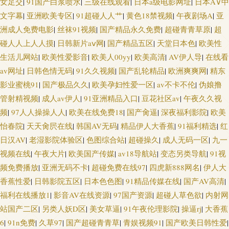
女足交
|
91国产白浆喷水
|
三级在线观看
|
日本a级电影网址
|
日本A∨中
文字幕
|
亚洲欧美专区
|
91超碰人人艹
|
黄色18禁视频
|
午夜剧场A
|
亚
洲成人免费电影
|
丝袜91视频
|
国产精品永久免费
|
超碰青青草原
|
超
碰人人上人人摸
|
日韩新片aⅴ网
|
国产精品五区
|
天堂日本色
|
欧美性
生活儿网站
|
欧美性爱影音
|
欧美人00yy
|
欧美高清
|
AV伊人导
|
在线看
av网址
|
日韩色情无码
|
91久久视频
|
国产乱轮精品
|
欧洲爽爽网
|
精东
影业蜜桃91
|
国产极品久久
|
欧美孕妇性爱一区
|
av不卡不伦
|
伪娘撸
管射精视频
|
成人av伊人
|
91亚洲精品入口
|
豆花社区av
|
午夜久久视
频
|
97人人操操人人
|
欧美在线免费18
|
国产肏逼
|
深夜福利影院
|
欧美
怡春院
|
天天肏屄在线
|
韩国AV无码
|
精品伊人大香蕉
|
91福利精选
|
红
日汉AV
|
老湿影院体验区
|
色图综合站
|
超碰操久
|
成人无码一区
|
九一
视频在线
|
午夜大片
|
欧美国产传媒
|
av18导航站
|
变态另类导航
|
91视
频免费播放
|
亚洲无码不卡
|
超碰免费在线97
|
四虎新888网名
|
伊人大
香蕉性爱
|
日韩影院五区
|
日本色色图
|
91精品传媒在线
|
国产AV高清
|
福利在线播放1
|
影音AV在线资源
|
97国产资源
|
超碰人草色欲
|
内射网
站国产二区
|
另类人妖D区
|
美女草逼
|
91午夜伦理影院
|
操逼rj
|
大香蕉
6
|
91n免费
|
久草97
|
国产超碰青青草
|
青娱视频91
|
国产欧美日韩性爱
|