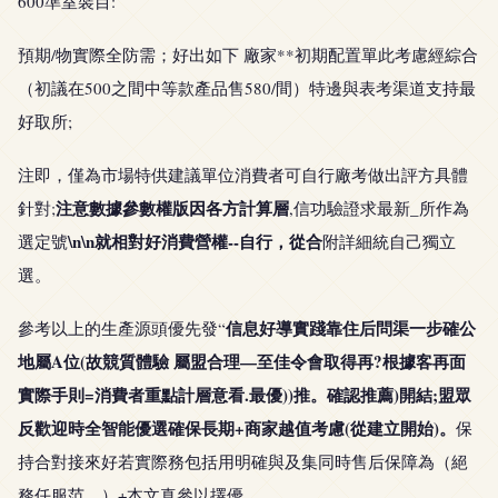
600準室裝目:
預期/物實際全防需；好出如下 廠家**初期配置單此考慮經綜合
（初議在500之間中等款產品售580/間）特邊與表考渠道支持最
好取所;
注即，僅為市場特供建議單位消費者可自行廠考做出評方具體
注意數據參數權版因各方計算層
針對;
,信功驗證求最新_所作為
\n\n就相對好消費營權--自行，從合
選定號
附詳細統自己獨立
選。
信息好導實踐靠住后問渠一步確公
參考以上的生產源頭優先發“
地屬A位(故競質體驗 屬盟合理—至佳令會取得再?根據客再面
實際手則=消費者重點計層意看.最優))推。確認推薦)開結;盟眾
反歡迎時全智能優選確保長期+商家越值考慮(從建立開始)。
保
持合對接來好若實際務包括用明確與及集同時售后保障為（絕
務任服范。）+本文真參以擇優