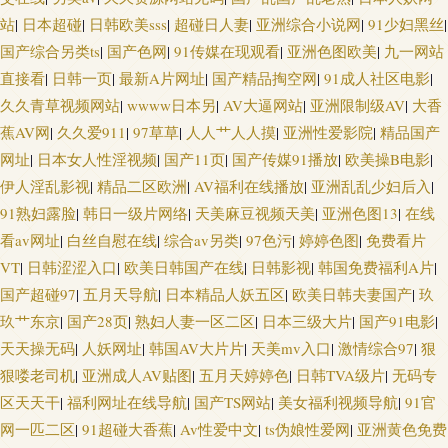
站
|
日本超碰
|
日韩欧美sss
|
超碰日人妻
|
亚洲综合小说网
|
91少妇黑丝
|
国产综合另类ts
|
国产色网
|
91传媒在现观看
|
亚洲色图欧美
|
九一网站
直接看
|
日韩一页
|
最新A片网址
|
国产精品掏空网
|
91成人社区电影
|
久久青草视频网站
|
wwww日本另
|
AV大逼网站
|
亚洲限制级AV
|
大香
蕉AV网
|
久久爱911
|
97草草
|
人人艹人人摸
|
亚洲性爱影院
|
精品国产
网址
|
日本女人性淫视频
|
国产11页
|
国产传媒91播放
|
欧美操B电影
|
伊人淫乱影视
|
精品二区欧洲
|
AV福利在线播放
|
亚洲乱乱少妇后入
|
91熟妇露脸
|
韩日一级片网络
|
天美麻豆视频天美
|
亚洲色图13
|
在线
看av网址
|
白丝自慰在线
|
综合av另类
|
97色污
|
婷婷色图
|
免费看片
VT
|
日韩涩涩入口
|
欧美日韩国产在线
|
日韩影视
|
韩国免费福利A片
|
国产超碰97
|
五月天导航
|
日本精品人妖五区
|
欧美日韩夫妻国产
|
玖
玖艹东京
|
国产28页
|
熟妇人妻一区二区
|
日本三级大片
|
国产91电影
|
天天操无码
|
人妖网址
|
韩国AV大片片
|
天美mv入口
|
激情综合97
|
狠
狠喽老司机
|
亚洲成人AV贴图
|
五月天婷婷色
|
日韩TVA级片
|
无码专
区天天干
|
福利网址在线导航
|
国产TS网站
|
美女福利视频导航
|
91官
网一匹二区
|
91超碰大香蕉
|
Av性爱中文
|
ts伪娘性爱网
|
亚洲黄色免费