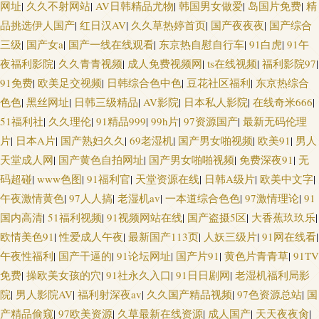
网址
|
久久不射网站
|
AV日韩精品尤物
|
韩国男女做爱
|
岛国片免费
|
精
品挑选伊人国产
|
红日汉AV
|
久久草热婷首页
|
国产夜夜夜
|
国产综合
三级
|
国产女a
|
国产一线在线观看
|
东京热自慰自行车
|
91白虎
|
91午
夜福利影院
|
久久青青视频
|
成人免费视频网
|
ts在线视频
|
福利影院97
|
91免费
|
欧美足交视频
|
日韩综合色中色
|
豆花社区福利
|
东京热综合
色色
|
黑丝网址
|
日韩三级精品
|
AV影院
|
日本私人影院
|
在线奇米666
|
51福利社
|
久久理伦
|
91精品999
|
99h片
|
97资源国产
|
最新无码伦理
片
|
日本A片
|
国产熟妇久久
|
69老湿机
|
国产男女啪视频
|
欧美91
|
男人
天堂成人网
|
国产黄色自拍网址
|
国产男女啪啪视频
|
免费深夜91
|
无
码超碰
|
www色图
|
91福利官
|
天堂资源在线
|
日韩A级片
|
欧美中文字
|
午夜激情黄色
|
97人人搞
|
老湿机av
|
一本道综合色色
|
97激情理论
|
91
国内高清
|
51福利视频
|
91视频网站在线
|
国产盗摄5区
|
大香蕉玖玖乐
|
欧情美色91
|
性爱成人午夜
|
最新国产113页
|
人妖三级片
|
91网在线看
|
午夜性福利
|
国产干逼的
|
91论坛网址
|
国产片91
|
黄色片青青草
|
91TV
免费
|
操欧美女孩的穴
|
91社永久入口
|
91日日剧网
|
老湿机福利局影
院
|
男人影院AV
|
福利射深夜av
|
久久国产精品视频
|
97色资源总站
|
国
产精品偷窥
|
97欧美资源
|
久草最新在线资源
|
成人国产
|
天天夜夜肏
|