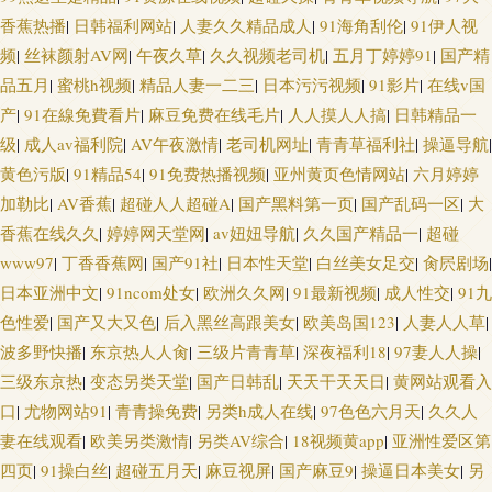
香蕉热播
|
日韩福利网站
|
人妻久久精品成人
|
91海角刮伦
|
91伊人视
人妖伪娘 国产三级片在线看 欧美日韩色情a片 午夜色色影院 欧美三级色图
频
|
丝袜颜射AV网
|
午夜久草
|
久久视频老司机
|
五月丁婷婷91
|
国产精
日本高清视频va 亚洲色图第三页 国产一二三四 色婷婷五月肏屄 变态美女影
品五月
|
蜜桃h视频
|
精品人妻一二三
|
日本污污视频
|
91影片
|
在线v国
产
|
91在線免費看片
|
麻豆免费在线毛片
|
人人摸人人搞
|
日韩精品一
院 黄色一区久久 韩国av网址网站 含羞草AV女激情 伊人春色综合 免费人成自
级
|
成人av福利院
|
AV午夜激情
|
老司机网址
|
青青草福利社
|
操逼导航
|
黄色污版
|
91精品54
|
91免费热播视频
|
亚州黄页色情网站
|
六月婷婷
尉网站 无码流出苍井空 伊仁大香蕉91 麻豆瑟瑟视频 丝袜脚网址 91n91c AV
加勒比
|
AV香蕉
|
超碰人人超碰A
|
国产黑料第一页
|
国产乱码一区
|
大
香蕉在线久久
|
婷婷网天堂网
|
av妞妞导航
|
久久国产精品一
|
超碰
大香蕉 三级午夜在线 日韩成人免费A∨ 欧美酒色网 无码超碰 天堂色导航 精
www97
|
丁香香蕉网
|
国产91社
|
日本性天堂
|
白丝美女足交
|
肏屄剧场
|
日本亚洲中文
|
91ncom处女
|
欧洲久久网
|
91最新视频
|
成人性交
|
91九
品国产欧美日韩 男人女人做爱网站 大香蕉伊 99艹艹 婷婷瑟瑟在线 91tv视频
色性爱
|
国产又大又色
|
后入黑丝高跟美女
|
欧美岛国123
|
人妻人人草
|
波多野快播
|
东京热人人肏
|
三级片青青草
|
深夜福利18
|
97妻人人操
|
肏屄视频在线看 天天撸日日操 海角社区少妇 欧美精品一二三 亚洲超清有码
三级东京热
|
变态另类天堂
|
国产日韩乱
|
天天干天天日
|
黄网站观看入
口
|
尤物网站91
|
青青操免费
|
另类h成人在线
|
97色色六月天
|
久久人
麻豆MD93TV 国产草逼视频 成人淫淫网 青青草五月份天 探花熟女 91网站做
妻在线观看
|
欧美另类激情
|
另类AV综合
|
18视频黄app
|
亚洲性爱区第
爱 97成人资源总站 91处蜜 在线观看小视频 91啦九色绿帽 91精品福利 综合社
四页
|
91操白丝
|
超碰五月天
|
麻豆视屏
|
国产麻豆9
|
操逼日本美女
|
另