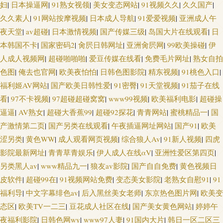
妇
|
日本操逼网
|
91熟女视领
|
美女变态网站
|
91视频久久
|
久久国产
|
久久素人
|
91网站按摩视频
|
日本成人导航
|
91爱爱视频
|
亚洲成人午
夜天堂
|
av超碰
|
日本激情视频
|
国产传媒三级
|
岛国大片在线观看
|
日
本韩国不卡
|
国家密码2
|
肏屄日韩网址
|
亚洲肏屄网
|
99欧美操碰
|
伊
人成人视频网
|
超碰啪啪啪
|
爱豆传媒在线看
|
免费毛片网址
|
熟女自拍
色图
|
俺去也官网
|
欧美夜怕怕
|
日韩色图影院
|
精东视频
|
91桃色入口
|
福利姬AV网站
|
国产欧美日韩性爱
|
91密臀
|
91天堂视频
|
91茄子在线
看
|
97不卡视频
|
97超碰超碰窝窝
|
www99视频
|
欧美福利电影
|
超碰操
逼逼
|
AV熟女
|
超碰大香蕉99
|
超碰92探花
|
青青网站
|
蜜桃精品一
|
国
产激情第二页
|
国产另类在线观看
|
午夜插逼网址网站
|
国产91
|
欧美
涩另类
|
黄色WW
|
成人观看网页视频
|
综合狼人Av
|
91新人视频
|
四虎
影院最新网址
|
青青草青娱乐
|
伊人成人在线αV
|
亚洲性爱区第四页
|
另类黑人av
|
www精品九一
|
狼友av影院
|
国产自自免费
|
黄色视频日
皮软件
|
超碰99在
|
91视频网站免费
|
变态美女影院
|
老熟女自慰91
|
91
福利导
|
中文字幕绯色av
|
后入黑丝美女老师
|
东京热色图片网
|
欧美变
态区
|
欧美TV一二三
|
豆花成人社区在线
|
国产美女黄色网站
|
婷婷午
夜福利影院
|
日韩色网wy
|
www97人妻
|
91国内大片
|
韩日一区二区三