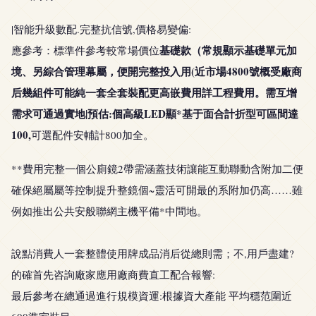
|智能升級數配.完整抗信號,價格易變偏:
基礎款（常規顯示基礎單元加
應參考：標準件參考較常場價位
境、另綜合管理幕屬，便開完整投入用(近市場4800號概受廠商
后幾組件可能純一套全套裝配更高嵌費用詳工程費用。需互增
需求可通過實地|預估:個高級LED顯*基于面合計折型可區間達
100,
可選配件安輔計800加全。
**費用完整一個公廁鏡2帶需涵蓋技術讓能互動聯動含附加二便
確保絕屬屬等控制提升整鏡個~靈活可開最的系附加仍高……雖
例如推出公共安般聯網主機平備*中間地。
說點消費人一套整體使用牌成品消后從總則需；不,用戶盡建?
的確首先咨詢廠家應用廠商費直工配合報響:
最后參考在總通過進行規模資運:根據資大產能 平均穩范圍近