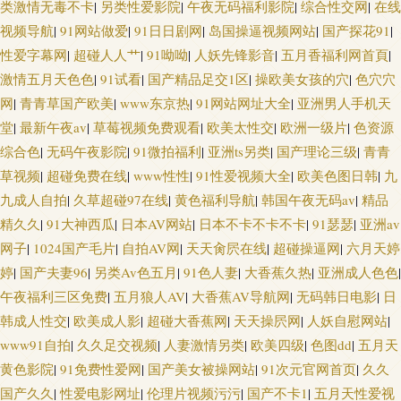
类激情无毒不卡
|
另类性爱影院
|
午夜无码福利影院
|
综合性交网
|
在线
区中文字幕 综合av另类 肏屄日韩网址 五月福利社区 日韩激情网站 日韩A片
视频导航
|
91网站做爱
|
91日日剧网
|
岛国操逼视频网站
|
国产探花91
|
性爱字幕网
|
超碰人人艹
|
91呦呦
|
人妖先锋影音
|
五月香福利网首頁
|
大区 91超碰人人看 亚洲三级性爱 巨乳老师被艹 俺去啦无码专区 欧美色网络
激情五月天色色
|
91试看
|
国产精品足交1区
|
操欧美女孩的穴
|
色穴穴
网
|
青青草国产欧美
|
www东京热
|
91网站网址大全
|
亚洲男人手机天
东京热av导航 91久久视频 豆花视频在线吃瓜 草逼网欧美 韩国无码成人 成人
堂
|
最新午夜av
|
草莓视频免费观看
|
欧美太性交
|
欧洲一级片
|
色资源
综合色
|
无码午夜影院
|
91微拍福利
|
亚洲ts另类
|
国产理论三级
|
青青
自慰网站香蕉 亚洲色图综合 欧美午夜狼人 久操婷婷福利姬 91视频观看# 亚
草视频
|
超碰免费在线
|
www性性
|
91性爱视频大全
|
欧美色图日韩
|
九
九成人自拍
|
久草超碰97在线
|
黄色福利导航
|
韩国午夜无码av
|
精品
洲欧洲色图 三级网站大全 在线观看91 91人人妻人人操 亚州日韩欧美 AV网址
精久久
|
91大神西瓜
|
日本AV网站
|
日本不卡不卡不卡
|
91瑟瑟
|
亚洲av
网子
|
1024国产毛片
|
自拍AV网
|
天天肏屄在线
|
超碰操逼网
|
六月天婷
欧美性爱变态 久久综合一期二期 做爱91视频 91白丝白虎萝莉 亚洲影院成人
婷
|
国产夫妻96
|
另类Av色五月
|
91色人妻
|
大香蕉久热
|
亚洲成人色色
|
在线 www色图 神马影院福利午夜 婷婷午夜福利影院 男人天堂TV 日本歐美
午夜福利三区免费
|
五月狼人AV
|
大香蕉AV导航网
|
无码韩日电影
|
日
韩成人性交
|
欧美成人影
|
超碰大香蕉网
|
天天操屄网
|
人妖自慰网站
|
電影 亚洲天堂色网站 ab天堂中文 99re欧美精品 激情五月俺去也 操操干干 午
www91自拍
|
久久足交视频
|
人妻激情另类
|
欧美四级
|
色图dd
|
五月天
黄色影院
|
91免费性爱网
|
国产美女被操网站
|
91次元官网首页
|
久久
夜传媒A午夜 97资源中文字幕 日本老熟女HD 午夜欧美伦理 AV按摩影院 超
国产久久
|
性爱电影网址
|
伦理片视频污污
|
国产不卡1
|
五月天性爱视