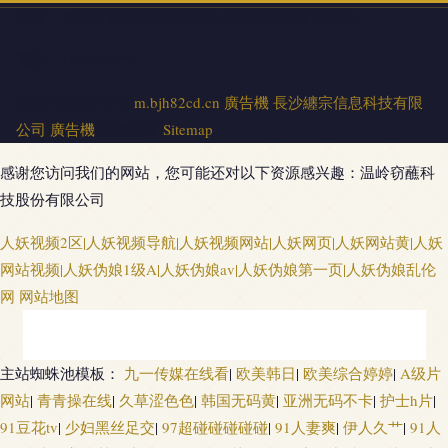
地址：長沙高新開發區谷園路109號像素大廈1522房
電話：1897566**
Copyright © 2026
m.bjh82cd.cn
廣告機
長沙纏宗信息科技有限
公司
廣告機
版權所有
Sitemap
感谢您访问我们的网站，您可能还对以下资源感兴趣：温岭窃蘸科
技股份有限公司
人妖视频2区|人妖视频导航|人妖视频网站|人妖网页|人妖网站黄|人妖
网站视频|人妖伪娘1级A|人妖伪娘av|人妖伪娘第一页|人妖伪娘乱伦
网
网站地图
熟女性激情 欧美TV少妇 黄色入口免费 亚洲瑟图欧美 一区二区免费日本 国产
主站蜘蛛池模板：
九一传媒在线看
|
欧美韩日
|
欧美综合婷婷
|
A级片
网站
|
青青操在线
|
久草涩色色
|
韩国无码黄
|
亚洲无码不卡
|
护士h片
|
人妖ts 91传媒合集 日韩无码A级片 男人的天堂网页版 99青青草视频 国产福
91豆花tv
|
少妇黑丝足交
|
97超碰碰碰碰碰
|
91人妻爽
|
伊人久艹
|
91人