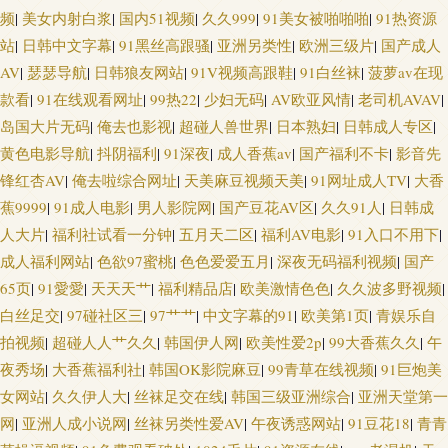
频
|
美女内射白浆
|
国内51视频
|
久久999
|
91美女被啪啪啪
|
91热资源
碰欧美碰 av成人资源站
站
|
日韩中文字幕
|
91黑丝高跟骚
|
亚洲另类性
|
欧洲三级片
|
国产成人
AV
|
瑟瑟导航
|
日韩狼友网站
|
91V视频高跟鞋
|
91白丝袜
|
菠萝av在现
款看
|
91在线观看网址
|
99热22
|
少妇无码
|
AV欧亚风情
|
老司机AVAV
|
岛国大片无码
|
俺去也影视
|
超碰人兽世界
|
日本熟妇
|
日韩成人专区
|
黄色电影导航
|
抖阴福利
|
91深夜
|
成人香蕉av
|
国产福利不卡
|
影音先
锋红杏AV
|
俺去啦综合网址
|
天美麻豆视频天美
|
91网址成人TV
|
大香
蕉9999
|
91成人电影
|
男人影院网
|
国产豆花AV区
|
久久91人
|
日韩成
人大片
|
福利社试看一分钟
|
五月天二区
|
福利AV电影
|
91入口不用下
|
成人福利网站
|
色欲97蜜桃
|
色色爱爱五月
|
深夜无码福利视频
|
国产
65页
|
91愛愛
|
天天天艹
|
福利精品店
|
欧美激情色色
|
久久波多野视频
|
白丝足交
|
97碰社区三
|
97艹艹
|
中文字幕的91
|
欧美第1页
|
青娱乐自
拍视频
|
超碰人人艹久久
|
韩国伊人网
|
欧美性爱2p
|
99大香蕉久久
|
午
夜秀场
|
大香蕉福利社
|
韩国OK影院麻豆
|
99青草在线视频
|
91巨炮美
女网站
|
久久伊人大
|
丝袜足交在线
|
韩国三级亚洲综合
|
亚洲天堂第一
网
|
亚洲人成小说网
|
丝袜另类性爱AV
|
午夜诱惑网站
|
91豆花18
|
青青