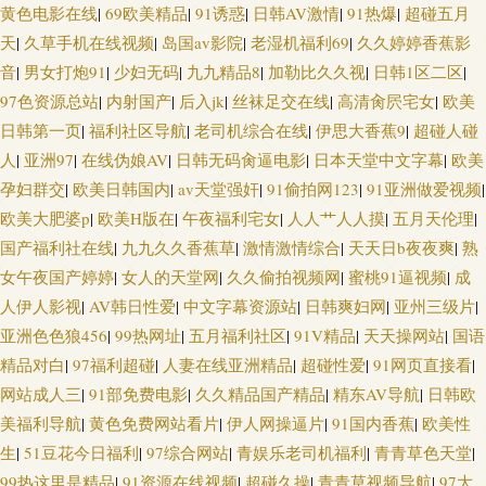
黄色电影在线
|
69欧美精品
|
91诱惑
|
日韩AV激情
|
91热爆
|
超碰五月
子 婷婷自拍网 91精品国产白丝 福利大香蕉网 97人人草 黑丝高跟91 三级片链
天
|
久草手机在线视频
|
岛国av影院
|
老湿机福利69
|
久久婷婷香蕉影
音
|
男女打炮91
|
少妇无码
|
九九精品8
|
加勒比久久视
|
日韩1区二区
|
接 wwww五月 少妇丝袜伦理 国产精品香蕉国产 91白丝尤物 日本高清wwww
97色资源总站
|
内射国产
|
后入jk
|
丝袜足交在线
|
高清肏屄宅女
|
欧美
日韩第一页
|
福利社区导航
|
老司机综合在线
|
伊思大香蕉9
|
超碰人碰
欧美专区另类 aV中亚 俺来也听听婷婷是 男人天堂无码 国产青草香蕉久久
人
|
亚洲97
|
在线伪娘AV
|
日韩无码肏逼电影
|
日本天堂中文字幕
|
欧美
97AV超碰 日本大香蕉伊人网 玖玖视频久久 午夜福利av理论 老司机AVAV 91
孕妇群交
|
欧美日韩国内
|
av天堂强奸
|
91偷拍网123
|
91亚洲做爱视频
|
欧美大肥婆p
|
欧美H版在
|
午夜福利宅女
|
人人艹人人摸
|
五月天伦理
|
密臀 青娱乐三级 成人免费AA片 51福利视频导航 久久成人伊人 欧美精品18
国产福利社在线
|
九九久久香蕉草
|
激情激情综合
|
天天日b夜夜爽
|
熟
女午夜国产婷婷
|
女人的天堂网
|
久久偷拍视频网
|
蜜桃91逼视频
|
成
97另类高清影院 天堂福利社 欧美人与兽另类 欧美日韩一级二级 日本后入视
人伊人影视
|
AV韩日性爱
|
中文字幕资源站
|
日韩爽妇网
|
亚州三级片
|
亚洲色色狼456
|
99热网址
|
五月福利社区
|
91V精品
|
天天操网站
|
国语
频 91日韩高清 超碰操操日 97超碰人人在线 日本岛国大片 老湿机福利69 91成
精品对白
|
97福利超碰
|
人妻在线亚洲精品
|
超碰性爱
|
91网页直接看
|
网站成人三
|
91部免费电影
|
久久精品国产精品
|
精东AV导航
|
日韩欧
人蜜桃在线 青娱乐三级 国产草逼视频 www色色综 3级片免费 91线上 人人操
美福利导航
|
黄色免费网站看片
|
伊人网操逼片
|
91国内香蕉
|
欧美性
生
|
51豆花今日福利
|
97综合网站
|
青娱乐老司机福利
|
青青草色天堂
|
人人草 不卡伦理AV 大香蕉狼天天 成人Aⅴ视频 91看片免费 91做爱网站 国产
99热这里是精品
|
91资源在线视频
|
超碰久操
|
青青草视频导航
|
97大