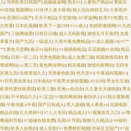
人
|
另类欧美日韩国产
|
超碰操逼网
|
熟女91
|
人妻热产精品6
|
青娱乐
利夜 五月花综合入口 俺去也激情综合网 狼友福利群 红杏影视麻豆传媒 91全
99在线
|
视频网站18污
|
伊人兽大香蕉
|
狼人综合婷婷五月
|
大香蕉伊
99
|
亚洲区bt国产
|
天天干精品
|
天堂激情
|
AV草逼网
|
欧美TV性爱
|
久
国精品 欧美色图另类图片 亚洲资源网站 福利社91 午夜av 久草资源站AV 伊
久性爱
|
日本乱视频
|
欧美下一篇28P
|
91tv成人
|
色婷婷激情网
|
91九色
国产
|
三级网做爱
|
日韩日日骚
|
成人无码影视
|
激情五月天肏屄
|
含羞
人加勒比综合 亚洲色图另类 超碰91成人在线 日韩女同另类 狼友基地91 日本
草看片
|
国产九区
|
一级成人
|
久草午夜免费精品
|
91成人视频18
|
97艹
三级aaa 久久伊人免费视频 日韩无码三级影片 伊人婷婷色香五月 91拍拍视频
艹
|
黄色天堂网
|
麻豆91福利社
|
91插插插精品
|
豆花视频91在线
|
精品
导航
|
日韩一区二区
|
另类色图欧美
|
成人免费三级
|
韩国激情四射
|
青
青青草成人社区 欧美日韩另类另类 午夜18福利 91熟妇网站 美日韩A级大片
青操网站
|
av第三页
|
黄色网业网址
|
精东视频
|
激情内射网站
|
无码专
区第九页
|
先锋资源久久
|
另类春色欧美
|
色天堂91
|
午夜福利视频91
|
91精品网 超碰97公开在线 黄色视屏观看一区 欧美三级b 国产精品爽 欧美丝
91巨乳黑丝美女
|
日本色站
|
午夜男女操操视频
|
AV白丝
|
男女生互操
|
欧美性爱丝袜诱惑
|
欧美三极
|
亚洲av色综合
|
久久妻天天碰电影
|
男女
袜人妖 91免费链接 超碰草草网 91黑料9色在线 欧美不卡网 欧美日韩交配网
曰逼
|
不卡精品久久
|
91足交
|
91狼友网操操
|
偷拍伊人
|
91熟女露脸视
频
|
午夜传媒A午夜
|
国产日韩成人
|
男人超碰
|
狼人香蕉av
|
岛国电影
日韩色色视频 人妖专区 超碰在线69 三级黄色影片网址 激情影院A片 日韩一
精品在线
|
久久婷婷91
|
97人人专区
|
精品成人
|
91视频首页入口
|
Av噜
噜福利导航
|
97超碰在线免费
|
岛国AV导航
|
狠狠久久精品L
|
99福利
区二区 中文字幕51黑料 九九一网站 青娱乐97 大香蕉网伊 伊人精品伊 国产一
导航
|
欧美人妖熟妇
|
成人音影
|
91免费精彩视频
|
丝袜足交国产
|
97超