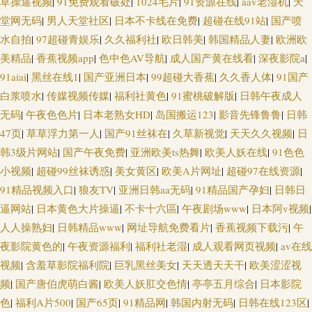
草操逼视频
|
91免费观看破处
|
1024毛片
|
91资源在线
|
aav老湿机
|
天
堂网无码
|
男人天堂社区
|
日本不卡线在免费
|
超碰在线91站
|
国产喷
水自拍
|
97超碰青娱乐
|
久久福利社
|
欧日韩美
|
韩国精品人妻
|
欧洲欧
美精品
|
香蕉视频app
|
色中色AV导航
|
成人国产黄在线看
|
深夜影院a
|
91aiai
|
黑丝在线1
|
国产亚洲日本
|
99超碰大香蕉
|
久久香人体
|
91国产
白浆喷水
|
传媒视频传媒
|
福利社黄色
|
91蜜桃破解版
|
日韩午夜成人
无码
|
午夜色色片
|
日本老熟女HD
|
岛国搬运123
|
影音先锋鲁鲁
|
日韩
47页
|
草草浮力第一人
|
国产91丝袜在
|
久草新视觉
|
天天久久视频
|
日
韩3级片网站
|
国产午夜免费
|
亚洲欧美ts热舞
|
欧美人妖在线
|
91色色
小视频
|
超碰99丝袜诱惑
|
美女黄区
|
欧美A片网址
|
超碰97在线资源
|
91精品视频入口
|
狼友TV
|
亚洲日韩aa无码
|
91精品国产孕妇
|
日韩日
逼网站
|
日本黄色大片操逼
|
不卡十六區
|
午夜剧场www
|
日本阿v视频
|
人人操熟妇
|
日韩精品www
|
网址导航免费看片
|
香蕉视频下载污
|
午
夜影院黄色的
|
午夜资源福利
|
福利社老湿
|
成人观看网页视频
|
av在线
视频
|
含羞草影院福利院
|
巨乳黑丝美女
|
天天透天天干
|
欧美涩涩视
频
|
国产唐伯虎萌白酱
|
欧美人妖肛交色情
|
亭亭五月综合
|
日本影院
色
|
福利A片500
|
国产65页
|
91精品网
|
韩国内射无码
|
日韩在线123区
|