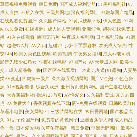
草莓视频免费观看
|
韩日免费
|
国产成人福利导航
|
51黑料福利社
|
97
成人自拍
|
91后入在线
|
三级片网地
|
深夜福利网址
|
91嫩草国产精品
|
在线观看免费国产
|
久久国产网站
|
91黄瓜视频下载
|
伊人色图
|
91网
站永久免费
|
在线资源a
|
成人区人妻视频
|
亚洲97色
|
超碰在线免费主
播
|
91入在线观看
|
韩国无码片
|
午夜成人福利网
|
日本福利导航
|
91網
站
|
超碰97A片
|
AV入口
|
超碰77
|
少妇下面黑森林
|
欧美成人综合
|
性
交14p
|
欧美另类色图视频
|
欧美视屏
|
午夜男女福利
|
成人av老司机
|
影音先锋少妇熟女
|
午夜在线电影
|
97国产se
|
AV天堂成人网
|
欧美性
交a
|
成人精品鲁一鲁
|
国产区在线观看
|
一本道九九道
|
91露胸
|
人妻另
类AV变态
|
四虎黄一级片
|
久久激五视频网站
|
国产V性交
|
91色色资
源
|
91tv视频链接
|
综合久欧洲
|
亚州黄页色情网站
|
国产主播在线观
看
|
大香蕉福利社
|
操逼123首页
|
AV性爱久
|
久久福利资源
|
东方av四
虎
|
AV免费大全
|
香蕉视频在线下载
|
阿v免费在线观看
|
日韩欧美群P
|
草逼小电影
|
美女网站91
|
三级片网站在线
|
99日爱网址
|
国产极品久
久
|
91乱子伦国产精
|
免费看的黄色网子
|
亚洲香蕉伊人网
|
成人精品
鲁一鲁
|
日本爱爱网
|
久草午夜福利
|
韩日免费
|
亚洲无码韩国
|
欧美性
交在线
|
另类av
|
久久资源网站无码
|
国产乱国产乱老熟
|
日本人妖网