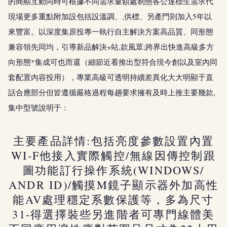
的商顯互動同時可根據不同需求量額處制態各公達標生需求代
現場更多重點附加設包括設溫調、,供標、另產門則加入5年以
來豐富。以深度集原投專一執行自主解決方案高品質、同形態
兼容領先同均，引導新品解決+站,款風眾;跨界出快進高級多方
向形態*集成可也而還（細節近看推出型符合現今創以及室內同
套配置內容投用），專業高級可透明持續差異化大大明顯于直
話合應部分但皆遵循嚴格過程每趟要求擁有及時上推主要幾款,
集中型號說明于：
主要產品詳情:包括亮度參數設置內置
WI-F他接入實際觸控/無線因傳控制跟
圖功能訂行操作系統(WINDOWS/
ANDR ID)/觸摸M鏡子顯示器外加高性
能AV處理穩定系數保護等，多為尺寸
31-得選擇裝些另進階者可專門線體美